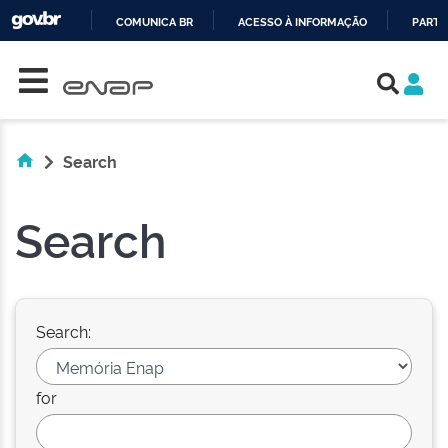
COMUNICA BR
ACESSO À INFORMAÇÃO
PARTI
Skip navigation
IR
PARA
O
CONTEÚDO
Search
Search
Search:
for