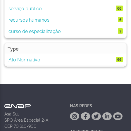
serviço público
66
recursos humanos
6
curso de especialização
3
Type
Ato Normativo
66
NAS REDES
Asa Sul
SPO Área Especial 2-A
CEP 70.610-900