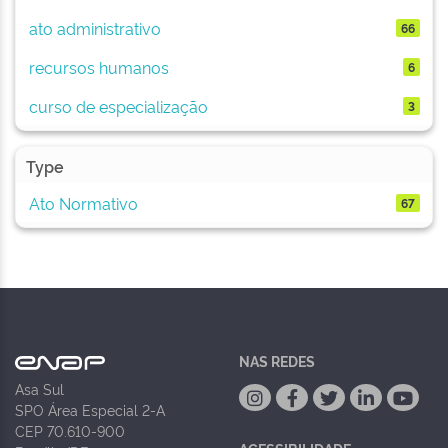
ato administrativo
66
recursos humanos
6
curso de especialização
3
Type
Ato Normativo
67
NAS REDES
Asa Sul
SPO Área Especial 2-A
CEP 70.610-900