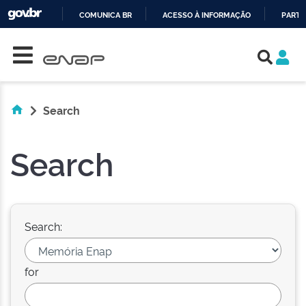
COMUNICA BR
ACESSO À INFORMAÇÃO
PARTI
Skip navigation
IR
PARA
O
CONTEÚDO
Search
Search
Search:
for