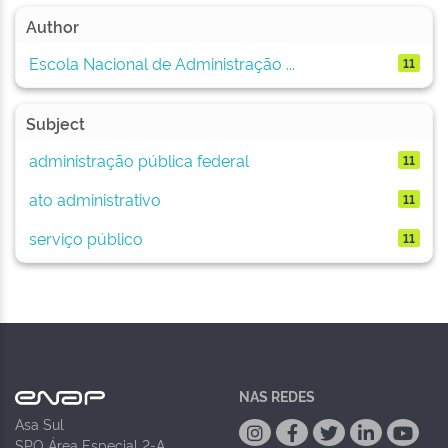
Author
Escola Nacional de Administração ...
11
Subject
administração pública federal
11
ato administrativo
11
serviço público
11
NAS REDES
Asa Sul
SPO Área Especial 2-A