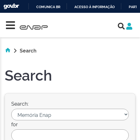
COMUNICA BR
ACESSO À INFORMAÇÃO
PARTI
Skip navigation
IR
PARA
O
CONTEÚDO
Search
Search
Search:
for