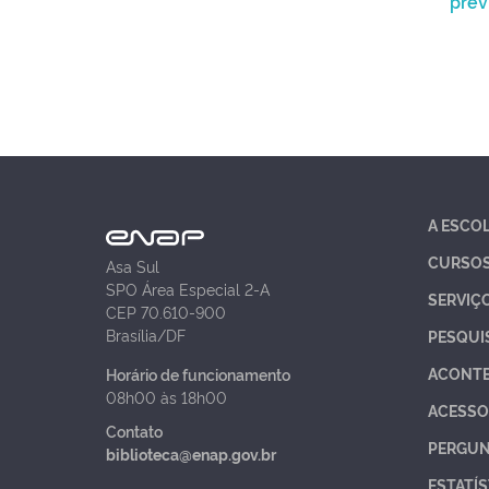
prev
A ESCO
CURSO
Asa Sul
SPO Área Especial 2-A
SERVIÇ
CEP 70.610-900
Brasília/DF
PESQUI
ACONT
Horário de funcionamento
08h00 às 18h00
ACESSO
Contato
PERGUN
biblioteca@enap.gov.br
ESTATÍS