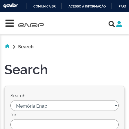
COMUNICA BR
ACESSO À INFORMAÇÃO
PARTI
Skip navigation
IR
PARA
O
CONTEÚDO
Search
Search
Search:
for