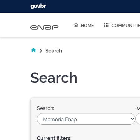
Skip navigation
HOME
COMMUNITI
Search
Search
fo
Search:
Current filters: