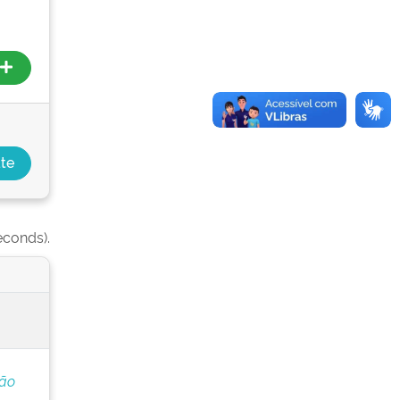
econds).
ção