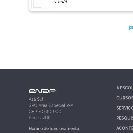
09-24
p
A ESCO
CURSO
Asa Sul
SPO Área Especial 2-A
SERVIÇ
CEP 70.610-900
Brasília/DF
PESQUI
ACONT
Horário de funcionamento