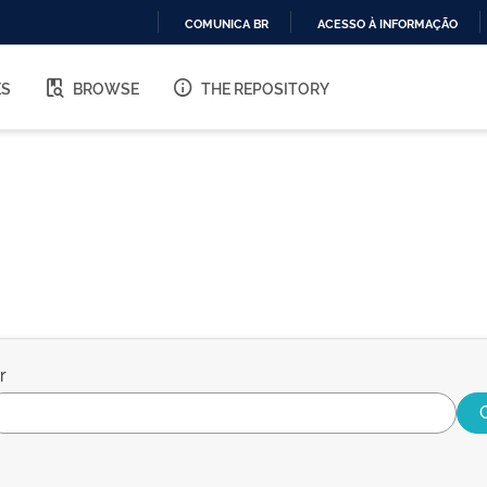
COMUNICA BR
ACESSO À INFORMAÇÃO
IR
PARA
ES
BROWSE
THE REPOSITORY
O
CONTEÚDO
r