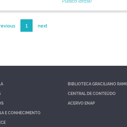
Pública (Brasil)
revious
1
next
LA
BIBLIOTECA GRACILIANO RAM
S
CENTRAL DE CONTEÚDO
OS
ACERVO ENAP
SA E CONHECIMENTO
ECE