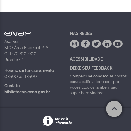
NAS REDES
Asa Sul
SPO Área Especial 2-A
CEP 70.610-900
ACESSIBILIDADE
Brasília/DF
DEIXE SEU FEEDBACK
Horário de funcionamento
Compartilhe conosco
se nossos
08h00 às 18h00
canais estão adequados pra
Contato
você? Elogios também são
biblioteca@enap.gov.br
super bem vindos!