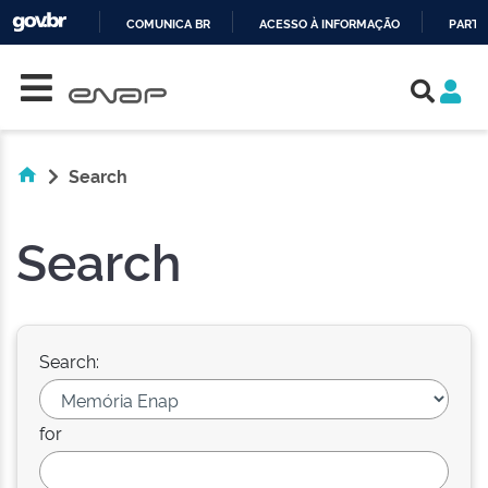
COMUNICA BR
ACESSO À INFORMAÇÃO
PARTI
Skip navigation
IR
PARA
O
CONTEÚDO
Search
Search
Search:
for