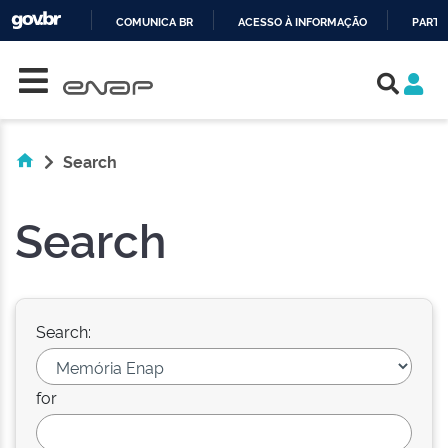
COMUNICA BR
ACESSO À INFORMAÇÃO
PARTI
Skip navigation
IR
PARA
O
CONTEÚDO
Search
Search
Search:
for