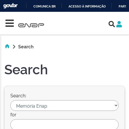
COMUNICA BR
ACESSO À INFORMAÇÃO
PARTI
Skip navigation
IR
PARA
O
CONTEÚDO
Search
Search
Search:
for