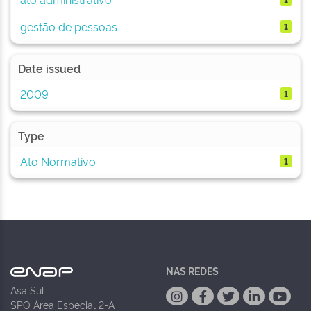
gestão de pessoas
1
Date issued
2009
1
Type
Ato Normativo
1
NAS REDES
Asa Sul
SPO Área Especial 2-A