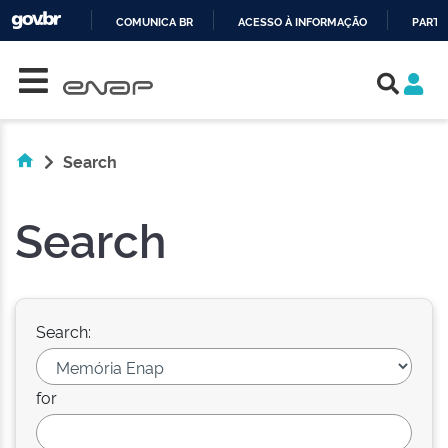
COMUNICA BR
ACESSO À INFORMAÇÃO
PARTI
Skip navigation
IR
PARA
O
CONTEÚDO
Search
Search
Search:
for