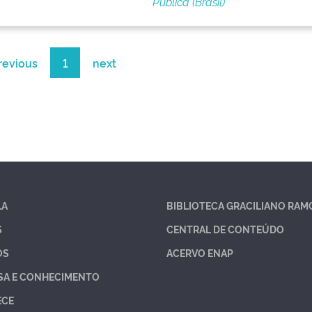
Pública (Brasil)
revious
1
next
LA
BIBLIOTECA GRACILIANO RAM
S
CENTRAL DE CONTEÚDO
OS
ACERVO ENAP
SA E CONHECIMENTO
ECE