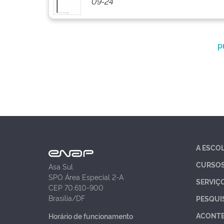
09-24
p
A ESCO
CURSO
Asa Sul
SPO Área Especial 2-A
SERVIÇ
CEP 70.610-900
Brasília/DF
PESQUI
ACONT
Horário de funcionamento