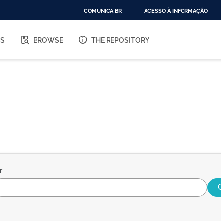
COMUNICA BR
ACESSO À INFORMAÇÃO
IR
PARA
ES
BROWSE
THE REPOSITORY
O
CONTEÚDO
r