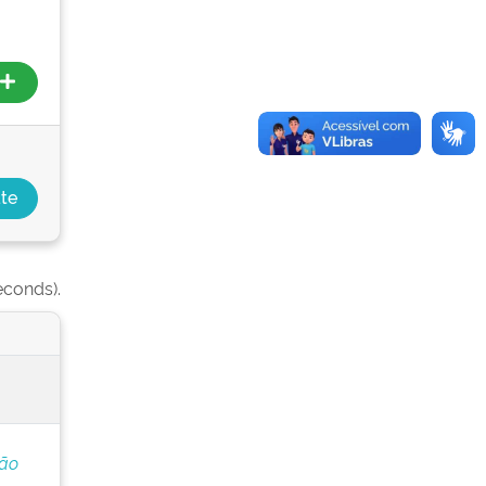
econds).
ção