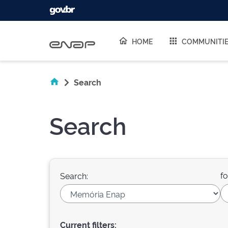
Skip navigation
HOME
COMMUNITI
Search
Search
fo
Search:
Current filters: