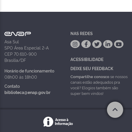
NAS REDES
Asa Sul
SPO Área Especial 2-A
CEP 70.610-900
ACESSIBILIDADE
Brasília/DF
DEIXE SEU FEEDBACK
Horário de funcionamento
Compartilhe conosco
se nossos
08h00 às 18h00
canais estão adequados pra
Contato
você? Elogios também são
biblioteca@enap.gov.br
super bem vindos!