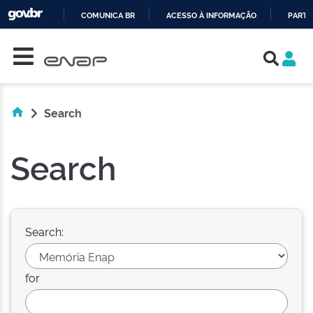
COMUNICA BR
ACESSO À INFORMAÇÃO
PARTI
Skip navigation
IR
PARA
O
CONTEÚDO
Search
Search
Search:
for