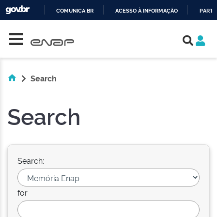
COMUNICA BR
ACESSO À INFORMAÇÃO
PARTI
Skip navigation
IR
PARA
O
CONTEÚDO
Search
Search
Search:
for