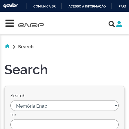
COMUNICA BR
ACESSO À INFORMAÇÃO
PARTI
Skip navigation
IR
PARA
O
CONTEÚDO
Search
Search
Search:
for