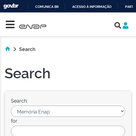
COMUNICA BR
ACESSO À INFORMAÇÃO
PARTI
Skip navigation
IR
PARA
O
CONTEÚDO
Search
Search
Search:
for