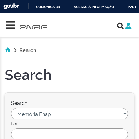
COMUNICA BR
ACESSO À INFORMAÇÃO
PARTI
Skip navigation
IR
PARA
O
CONTEÚDO
Search
Search
Search:
for