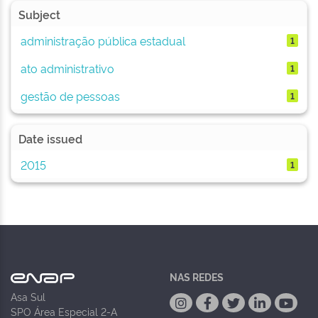
Subject
administração pública estadual
1
ato administrativo
1
gestão de pessoas
1
Date issued
2015
1
NAS REDES
Asa Sul
SPO Área Especial 2-A