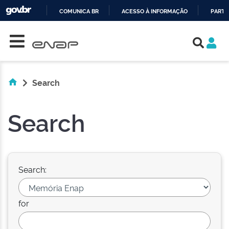
COMUNICA BR
ACESSO À INFORMAÇÃO
PARTI
Skip navigation
IR
PARA
O
CONTEÚDO
Search
Search
Search:
for