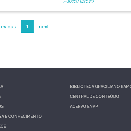
Pública (Brasil)
revious
1
next
LA
BIBLIOTECA GRACILIANO RAM
S
CENTRAL DE CONTEÚDO
OS
ACERVO ENAP
SA E CONHECIMENTO
ECE