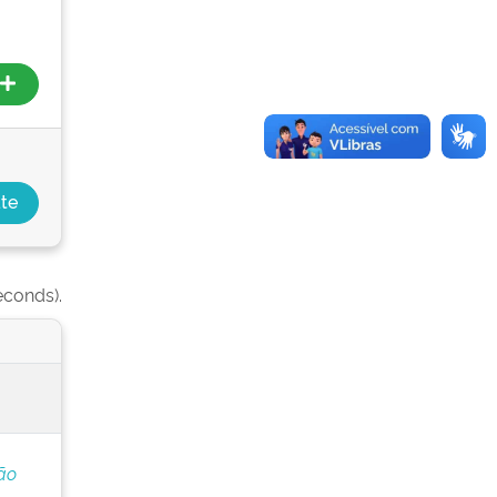
econds).
ão