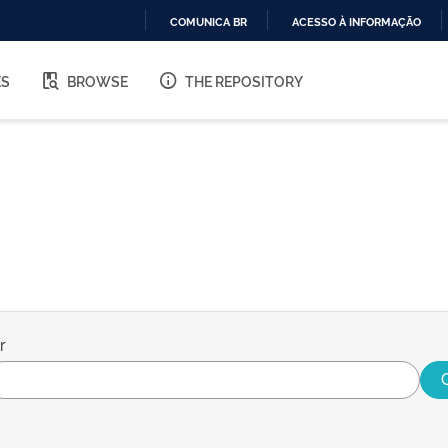
COMUNICA BR
ACESSO À INFORMAÇÃO
IR
PARA
ES
BROWSE
THE REPOSITORY
O
CONTEÚDO
r