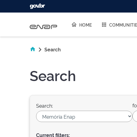
Skip navigation
HOME
COMMUNITI
Search
Search
fo
Search:
Current filters: