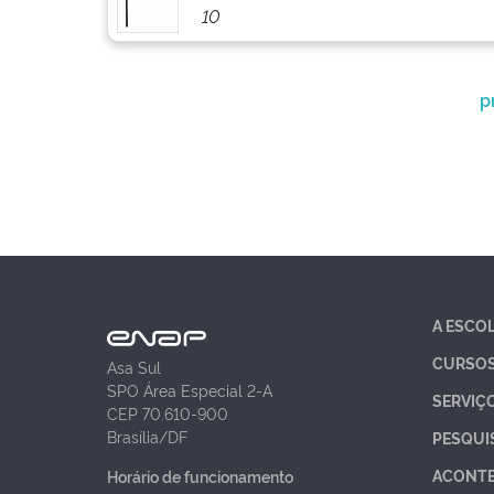
10
p
A ESCO
CURSO
Asa Sul
SPO Área Especial 2-A
SERVIÇ
CEP 70.610-900
Brasília/DF
PESQUI
ACONT
Horário de funcionamento