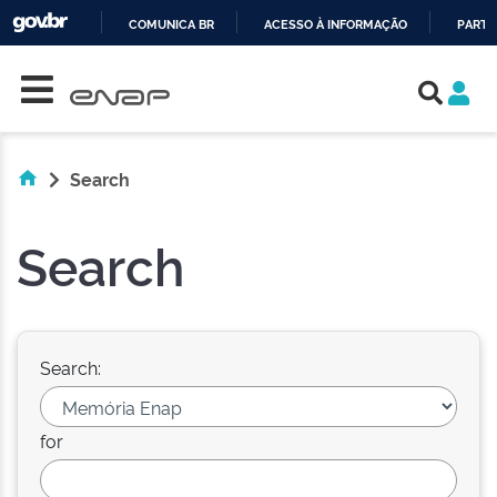
COMUNICA BR
ACESSO À INFORMAÇÃO
PARTI
Skip navigation
IR
PARA
O
CONTEÚDO
Search
Search
Search:
for