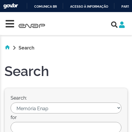
COMUNICA BR
ACESSO À INFORMAÇÃO
PARTI
Skip navigation
IR
PARA
O
CONTEÚDO
Search
Search
Search:
for