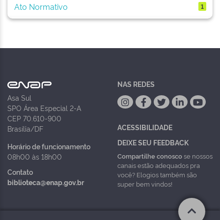
Ato Normativo
1
NAS REDES
Asa Sul
SPO Área Especial 2-A
CEP 70.610-900
ACESSIBILIDADE
Brasília/DF
DEIXE SEU FEEDBACK
Horário de funcionamento
Compartilhe conosco
se nossos
08h00 às 18h00
canais estão adequados pra
Contato
você? Elogios também são
biblioteca@enap.gov.br
super bem vindos!