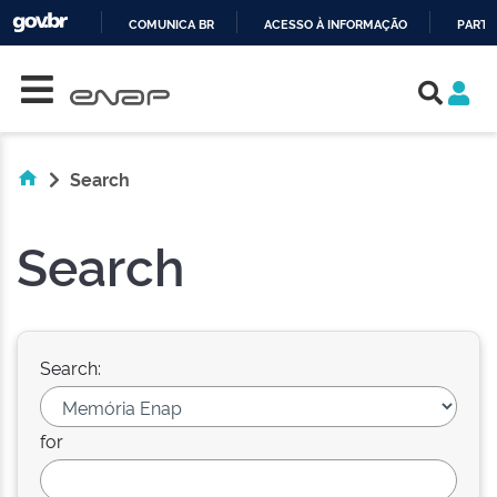
COMUNICA BR
ACESSO À INFORMAÇÃO
PARTI
Skip navigation
IR
PARA
O
CONTEÚDO
Search
Search
Search:
for