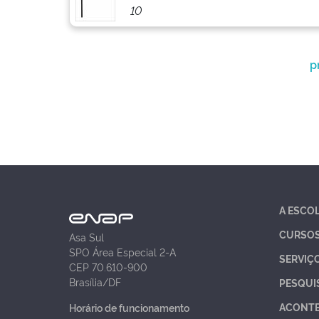
10
p
A ESCO
CURSO
Asa Sul
SPO Área Especial 2-A
SERVIÇ
CEP 70.610-900
Brasília/DF
PESQUI
ACONT
Horário de funcionamento