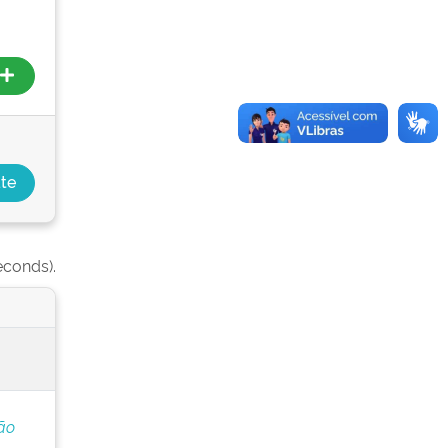
econds).
ão