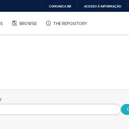
COMUNICA BR
ACESSO À INFORMAÇÃO
IR
PARA
ES
BROWSE
THE REPOSITORY
O
CONTEÚDO
r