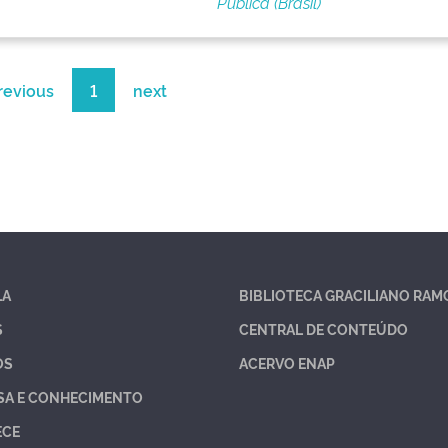
Pública (Brasil)
revious
1
next
LA
BIBLIOTECA GRACILIANO RAM
S
CENTRAL DE CONTEÚDO
OS
ACERVO ENAP
SA E CONHECIMENTO
ECE