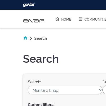
Skip navigation
HOME
COMMUNITI
Search
Search
fo
Search:
Current filters: