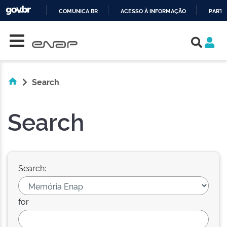
COMUNICA BR
ACESSO À INFORMAÇÃO
PARTI
Skip navigation
IR
PARA
O
CONTEÚDO
Search
Search
Search:
for