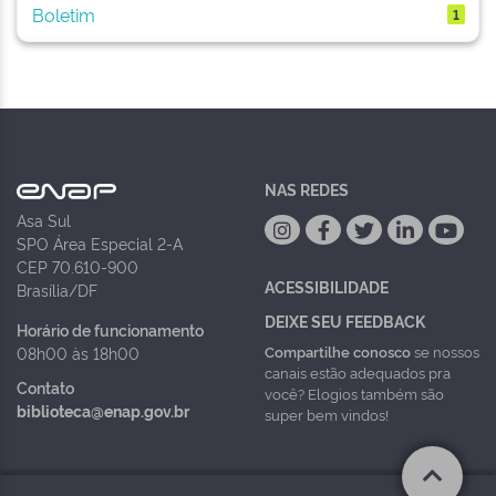
Boletim
1
NAS REDES
Asa Sul
SPO Área Especial 2-A
CEP 70.610-900
ACESSIBILIDADE
Brasília/DF
DEIXE SEU FEEDBACK
Horário de funcionamento
Compartilhe conosco
se nossos
08h00 às 18h00
canais estão adequados pra
Contato
você? Elogios também são
biblioteca@enap.gov.br
super bem vindos!