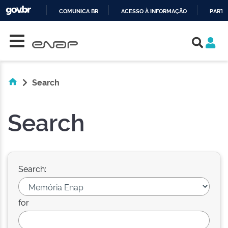
COMUNICA BR
ACESSO À INFORMAÇÃO
PARTI
Skip navigation
IR
PARA
O
CONTEÚDO
Search
Search
Search:
for