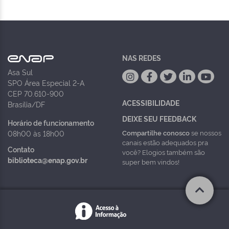
NAS REDES
Asa Sul
SPO Área Especial 2-A
CEP 70.610-900
ACESSIBILIDADE
Brasília/DF
DEIXE SEU FEEDBACK
Horário de funcionamento
Compartilhe conosco
se nossos
08h00 às 18h00
canais estão adequados pra
Contato
você? Elogios também são
biblioteca@enap.gov.br
super bem vindos!