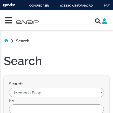
COMUNICA BR
ACESSO À INFORMAÇÃO
PARTI
Skip navigation
IR
PARA
O
CONTEÚDO
Search
Search
Search:
for