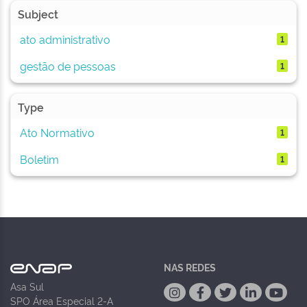
Subject
ato administrativo
1
gestão de pessoas
1
Type
Ato Normativo
1
Boletim
1
NAS REDES
Asa Sul
SPO Área Especial 2-A