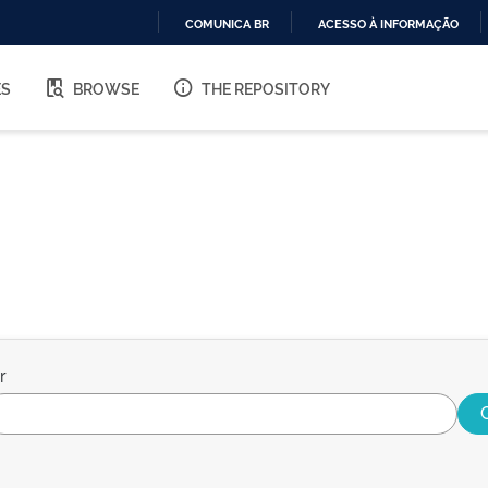
COMUNICA BR
ACESSO À INFORMAÇÃO
IR
PARA
ES
BROWSE
THE REPOSITORY
O
CONTEÚDO
r