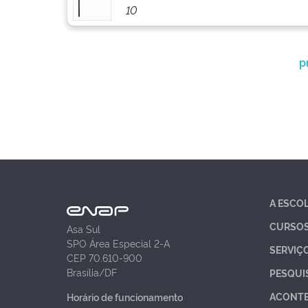
10
p
A ESCO
CURSO
Asa Sul
SPO Área Especial 2-A
SERVIÇ
CEP 70.610-900
Brasília/DF
PESQUI
ACONT
Horário de funcionamento