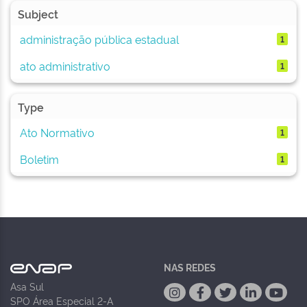
Subject
administração pública estadual
1
ato administrativo
1
Type
Ato Normativo
1
Boletim
1
NAS REDES
Asa Sul
SPO Área Especial 2-A