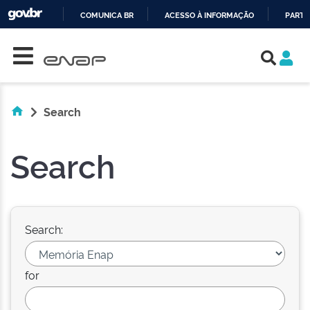
COMUNICA BR
ACESSO À INFORMAÇÃO
PARTI
Skip navigation
IR
PARA
O
CONTEÚDO
Search
Search
Search:
for