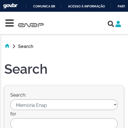
COMUNICA BR
ACESSO À INFORMAÇÃO
PARTI
Skip navigation
IR
PARA
O
CONTEÚDO
Search
Search
Search:
for