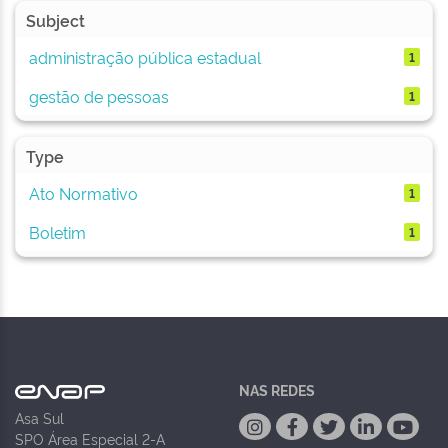
Subject
administração pública estadual
1
gestão de pessoas
1
Type
Ato Normativo
1
Boletim
1
NAS REDES
Asa Sul
SPO Área Especial 2-A