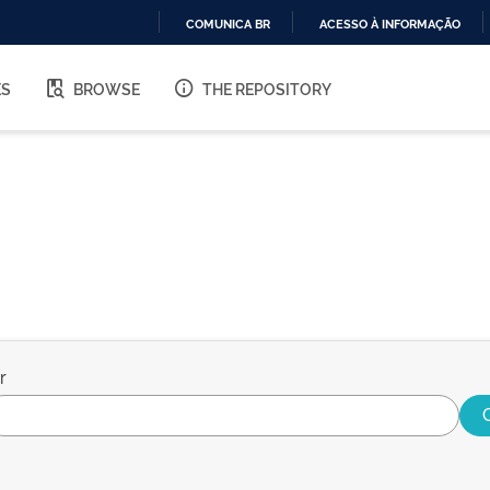
COMUNICA BR
ACESSO À INFORMAÇÃO
IR
PARA
ES
BROWSE
THE REPOSITORY
O
CONTEÚDO
r