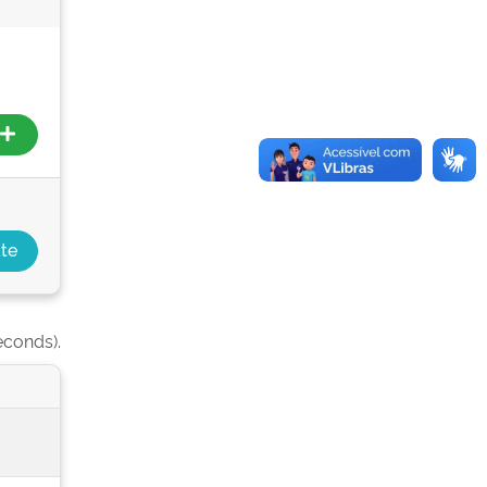
econds).