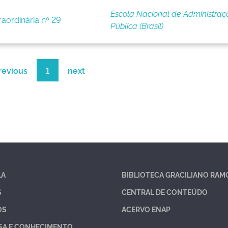
Escola Nacional de Administraç
raordinária nº 29
Pública (Brasil)
revious
1
next
LA
BIBLIOTECA GRACILIANO RAM
S
CENTRAL DE CONTEÚDO
OS
ACERVO ENAP
SA E CONHECIMENTO