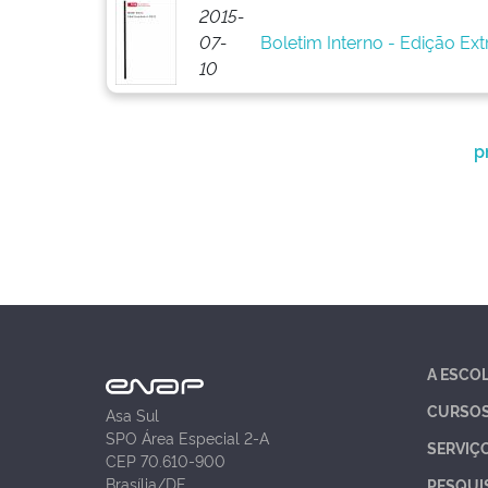
2015-
07-
Boletim Interno - Edição Ext
10
p
A ESCO
CURSO
Asa Sul
SPO Área Especial 2-A
SERVIÇ
CEP 70.610-900
Brasília/DF
PESQUI