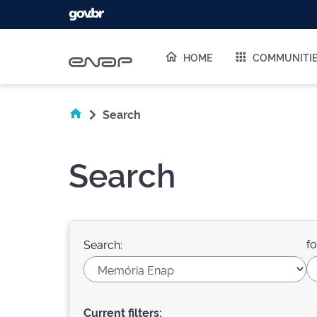
Skip navigation
HOME
COMMUNITI
Search
Search
fo
Search:
Current filters: