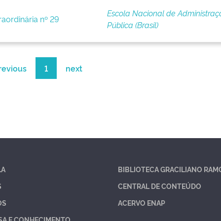
Escola Nacional de Administraç
raordinária nº 29
Pública (Brasil)
revious
1
next
LA
BIBLIOTECA GRACILIANO RAM
S
CENTRAL DE CONTEÚDO
OS
ACERVO ENAP
SA E CONHECIMENTO