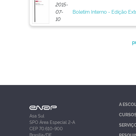
2015-
07-
Boletim Interno - Edição Ext
10
p
A ESCO
CURSO
Asa Sul
SPO Área Especial 2-A
SERVIÇ
CEP 70.610-900
Brasília/DF
PESQUI