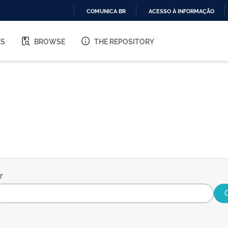
COMUNICA BR
ACESSO À INFORMAÇÃO
IR
PARA
ES
BROWSE
THE REPOSITORY
O
CONTEÚDO
r