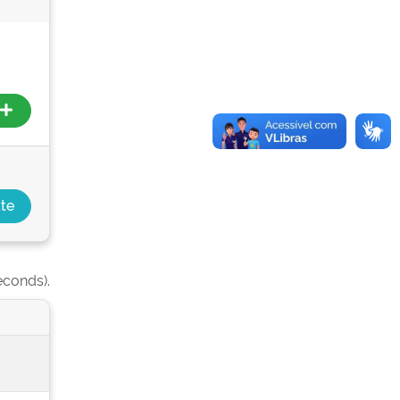
econds).