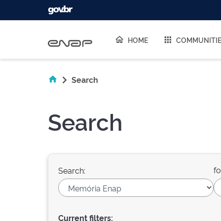
Skip navigation
HOME
COMMUNITI
Search
Search
fo
Search:
Current filters: