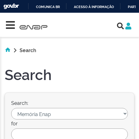
COMUNICA BR
ACESSO À INFORMAÇÃO
PARTI
Skip navigation
IR
PARA
O
CONTEÚDO
Search
Search
Search:
for