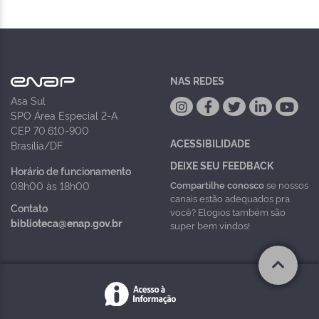
NAS REDES
Asa Sul
SPO Área Especial 2-A
CEP 70.610-900
ACESSIBILIDADE
Brasília/DF
DEIXE SEU FEEDBACK
Horário de funcionamento
Compartilhe conosco
se nossos
08h00 às 18h00
canais estão adequados pra
Contato
você? Elogios também são
biblioteca@enap.gov.br
super bem vindos!