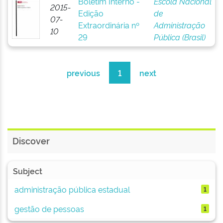
Boletim Interno -
Escola Nacional
2015-
Edição
de
07-
Extraordinária nº
Administração
10
29
Pública (Brasil)
previous
1
next
Discover
Subject
administração pública estadual
1
gestão de pessoas
1