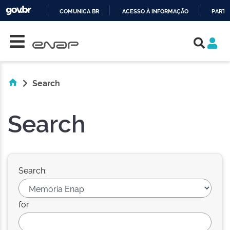
COMUNICA BR
ACESSO À INFORMAÇÃO
PARTI
Skip navigation
IR
PARA
O
CONTEÚDO
Search
Search
Search:
for