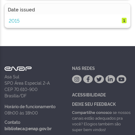
Date issued
2015
1
NAS REDES
Asa Sul
SPO Área Especial 2-A
CEP 70.610-900
ACESSIBILIDADE
Brasília/DF
DEIXE SEU FEEDBACK
Horário de funcionamento
Compartilhe conosco
se nossos
08h00 às 18h00
canais estão adequados pra
Contato
você? Elogios também são
biblioteca@enap.gov.br
super bem vindos!