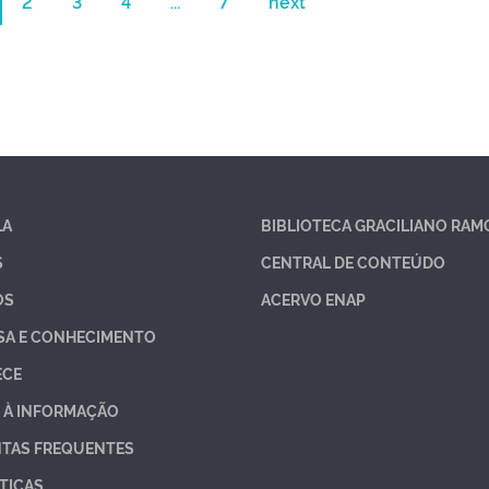
2
3
4
...
7
next
LA
BIBLIOTECA GRACILIANO RAM
S
CENTRAL DE CONTEÚDO
OS
ACERVO ENAP
SA E CONHECIMENTO
ECE
 À INFORMAÇÃO
TAS FREQUENTES
TICAS