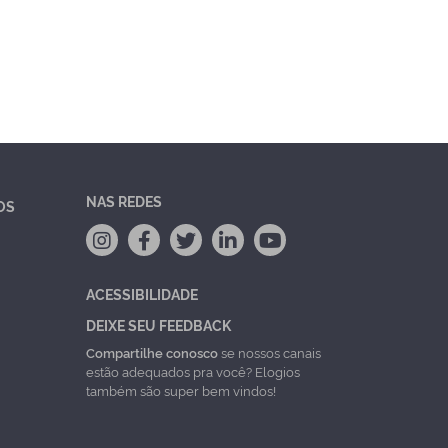
NAS REDES
OS
ACESSIBILIDADE
DEIXE SEU FEEDBACK
Compartilhe conosco
se nossos canais
estão adequados pra você? Elogios
também são super bem vindos!