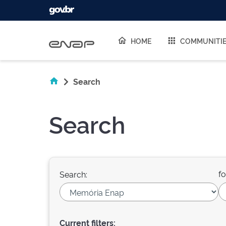
Skip navigation
HOME
COMMUNITI
Search
Search
fo
Search:
Current filters: