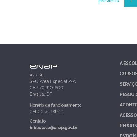
previous
1
A ESCO
CURSO
Asa Sul
SPO Área Especial 2-A
SERVIÇ
CEP 70.610-900
Brasília/DF
PESQUI
ACONT
Horário de funcionamento
08h00 às 18h00
ACESSO
Contato
PERGUN
biblioteca@enap.gov.br
ESTATÍS