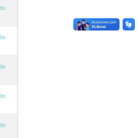
ção
ção
ção
ção
ção