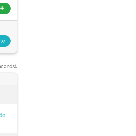
econds).
ção