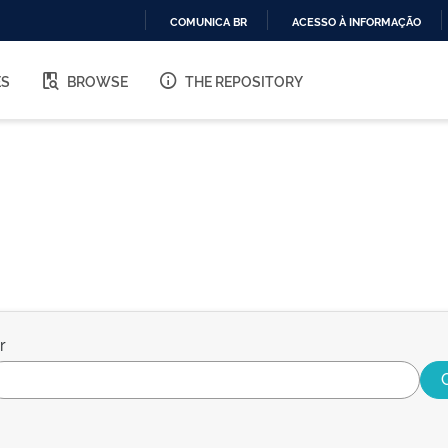
COMUNICA BR
ACESSO À INFORMAÇÃO
IR
PARA
ES
BROWSE
THE REPOSITORY
O
CONTEÚDO
r