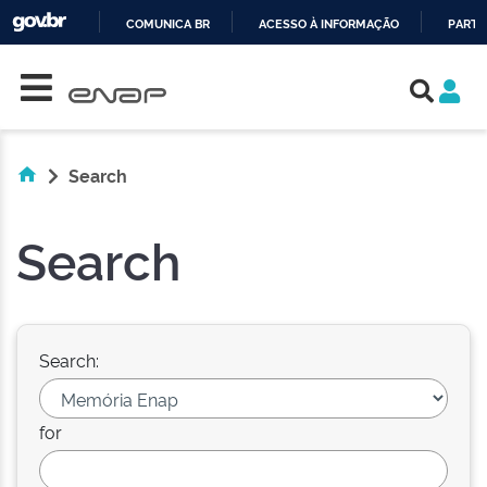
COMUNICA BR
ACESSO À INFORMAÇÃO
PARTI
Skip navigation
IR
PARA
O
CONTEÚDO
Search
Search
Search:
for