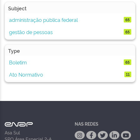
Subject
administração pública federal
65
gestão de pessoas
65
Type
Boletim
65
Ato Normativo
11
NAS REDES
Asa Sul
SPO Área Especial 2-A