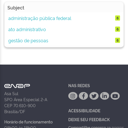
Subject
administração pública federal
6
ato administrativo
6
gestão de pessoas
6
NAS REDES
Asa Sul
SPO Área Especial 2-A
CEP 70.610-900
ACESSIBILIDADE
Brasília/DF
DEIXE SEU FEEDBACK
Horário de funcionamento
Compartilhe conosco
se nossos
08h00 às 18h00