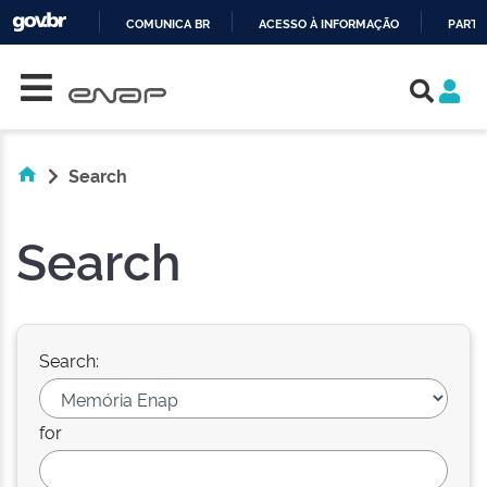
COMUNICA BR
ACESSO À INFORMAÇÃO
PARTI
Skip navigation
IR
PARA
O
CONTEÚDO
Search
Search
Search:
for