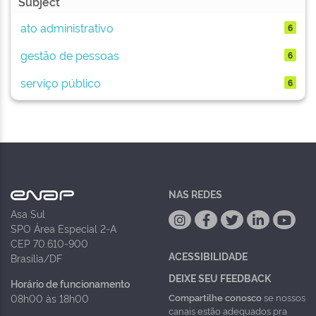
Subject
ato administrativo
6
gestão de pessoas
6
serviço público
6
NAS REDES
Asa Sul
SPO Área Especial 2-A
CEP 70.610-900
ACESSIBILIDADE
Brasília/DF
DEIXE SEU FEEDBACK
Horário de funcionamento
Compartilhe conosco
se nossos
08h00 às 18h00
canais estão adequados pra