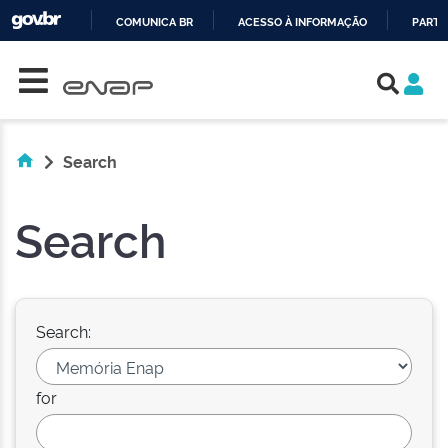
COMUNICA BR
ACESSO À INFORMAÇÃO
PARTI
Skip navigation
IR
PARA
O
CONTEÚDO
Search
Search
Search:
for