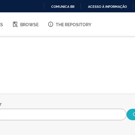
COMUNICA BR
ACESSO À INFORMAÇÃO
IR
PARA
ES
BROWSE
THE REPOSITORY
O
CONTEÚDO
r