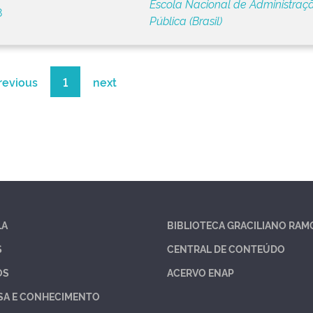
Escola Nacional de Administraç
8
Pública (Brasil)
revious
1
next
LA
BIBLIOTECA GRACILIANO RAM
S
CENTRAL DE CONTEÚDO
OS
ACERVO ENAP
SA E CONHECIMENTO