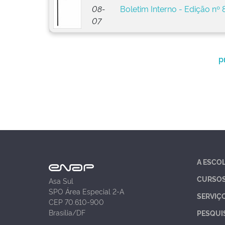
08-
Boletim Interno - Edição nº 
07
p
A ESCO
CURSO
Asa Sul
SPO Área Especial 2-A
SERVIÇ
CEP 70.610-900
Brasília/DF
PESQUI