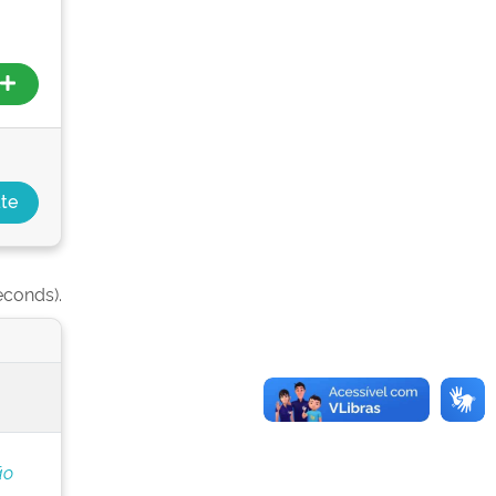
econds).
ão