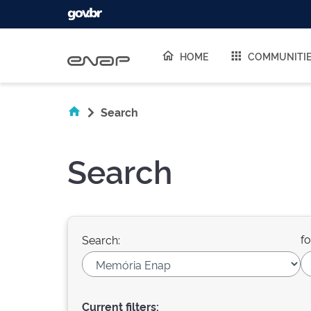
Skip navigation
HOME
COMMUNITI
Search
Search
fo
Search:
Current filters: