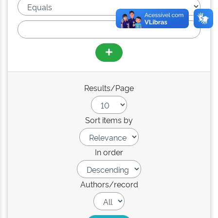
Results/Page
Sort items by
In order
Authors/record