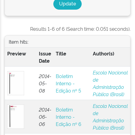
Results 1-6 of 6 (Search time: 0.051 seconds).
Item hits:
Preview
Issue
Title
Author(s)
Date
Escola Nacional
2014-
Boletim
de
05-
Interno -
Administração
08
Edição nº 5
Pública (Brasil)
Escola Nacional
2014-
Boletim
de
06-
Interno -
Administração
06
Edição nº 6
Pública (Brasil)