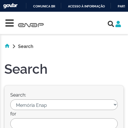
COMUNICA BR
ACESSO À INFORMAÇÃO
PARTI
Skip navigation
IR
PARA
O
CONTEÚDO
Search
Search
Search:
for