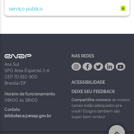
serviço público
6
NAS REDES
Asa Sul
SPO Área Especial 2-A
CEP 70.610-900
ACESSIBILIDADE
Brasília/DF
DEIXE SEU FEEDBACK
Horário de funcionamento
Compartilhe conosco
se nossos
08h00 às 18h00
canais estão adequados pra
Contato
você? Elogios também são
biblioteca@enap.gov.br
super bem vindos!