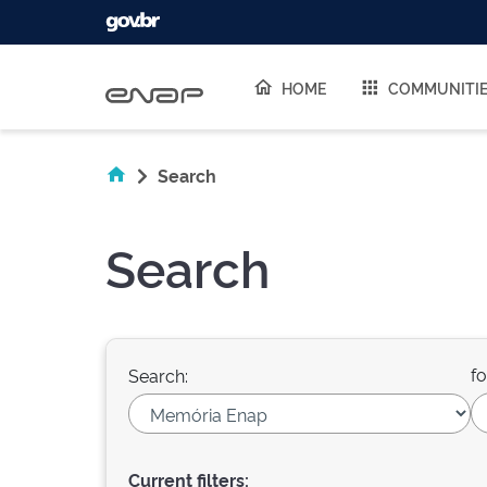
Skip navigation
HOME
COMMUNITI
Search
Search
fo
Search:
Current filters: