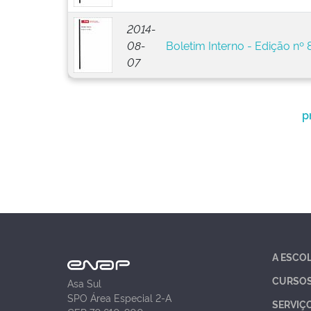
2014-
08-
Boletim Interno - Edição nº 
07
p
A ESCO
CURSO
Asa Sul
SPO Área Especial 2-A
SERVIÇ