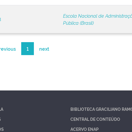
Escola Nacional de Administraç
8
Pública (Brasil)
revious
1
next
LA
BIBLIOTECA GRACILIANO RAM
S
CENTRAL DE CONTEÚDO
OS
ACERVO ENAP