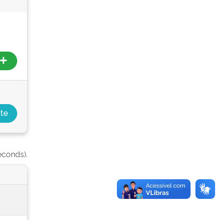
econds).