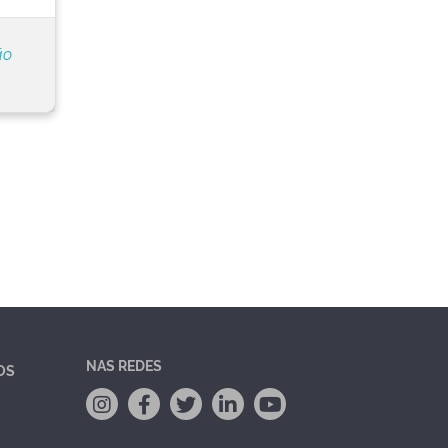
ão
NAS REDES
OS