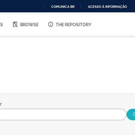
COMUNICA BR
ACESSO À INFORMAÇÃO
IR
PARA
ES
BROWSE
THE REPOSITORY
O
CONTEÚDO
r