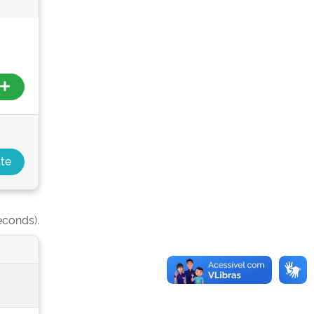
econds).