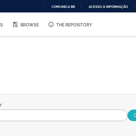
COMUNICA BR
ACESSO À INFORMAÇÃO
IR
PARA
ES
BROWSE
THE REPOSITORY
O
CONTEÚDO
r