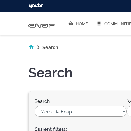
Skip navigation
HOME
COMMUNITI
Search
Search
fo
Search:
Current filters: