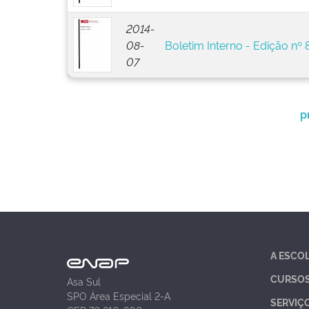
2014-
08-
Boletim Interno - Edição nº 
07
p
A ESCO
CURSO
Asa Sul
SPO Área Especial 2-A
SERVIÇ