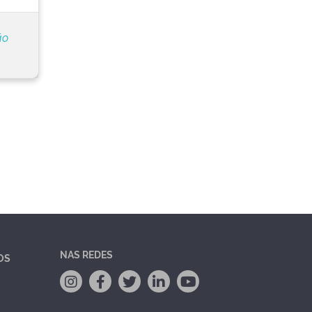
ão
NAS REDES
OS