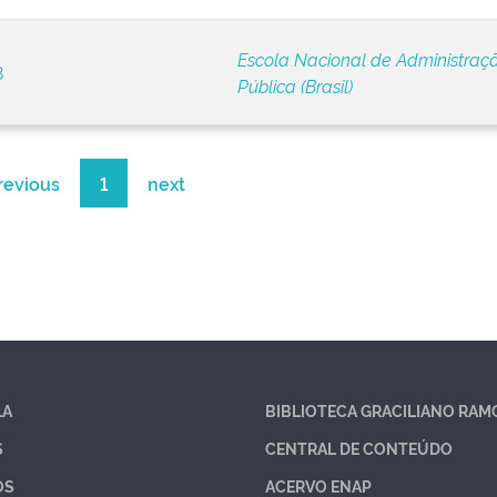
Escola Nacional de Administraç
8
Pública (Brasil)
revious
1
next
LA
BIBLIOTECA GRACILIANO RAM
S
CENTRAL DE CONTEÚDO
OS
ACERVO ENAP