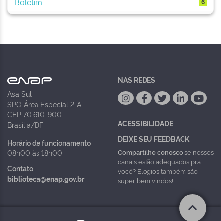
Boletim
6
NAS REDES
Asa Sul
SPO Área Especial 2-A
CEP 70.610-900
ACESSIBILIDADE
Brasília/DF
DEIXE SEU FEEDBACK
Horário de funcionamento
Compartilhe conosco
se nossos
08h00 às 18h00
canais estão adequados pra
Contato
você? Elogios também são
biblioteca@enap.gov.br
super bem vindos!