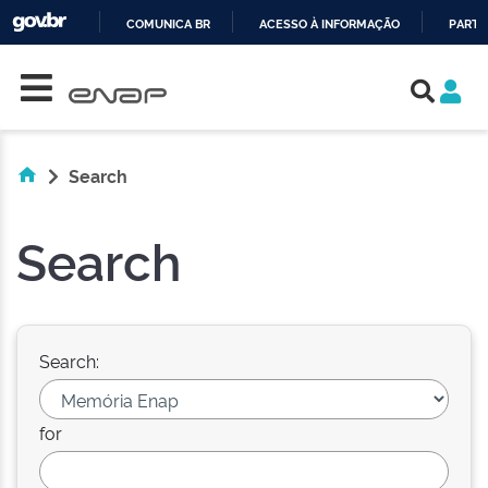
COMUNICA BR
ACESSO À INFORMAÇÃO
PARTI
Skip navigation
IR
PARA
O
CONTEÚDO
Search
Search
Search:
for