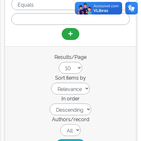
Results/Page
Sort items by
In order
Authors/record