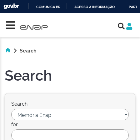
COMUNICA BR
ACESSO À INFORMAÇÃO
PARTI
Skip navigation
IR
PARA
O
CONTEÚDO
Search
Search
Search:
for