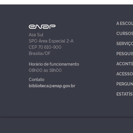
A ESCO
CURSO
Asa Sul
SPO Área Especial 2-A
SERVIÇ
CEP 70.610-900
Brasília/DF
PESQUI
ACONT
Horário de funcionamento
08h00 às 18h00
ACESSO
Contato
PERGUN
biblioteca@enap.gov.br
ESTATÍS