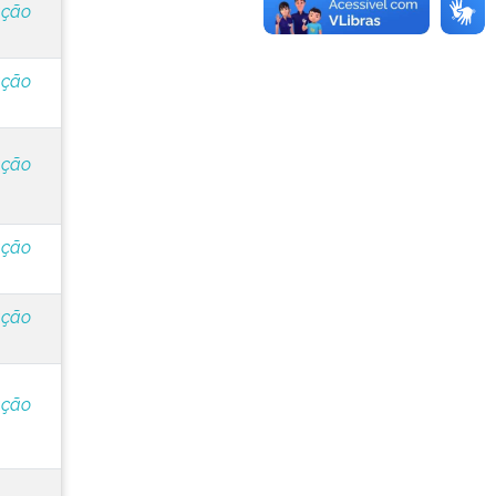
ação
ação
ação
ação
ação
ação