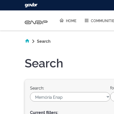
Skip navigation
HOME
COMMUNITI
Search
Search
fo
Search:
Current filters: