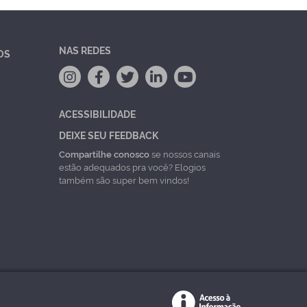
NAS REDES
OS
ACESSIBILIDADE
DEIXE SEU FEEDBACK
Compartilhe conosco
se nossos canais
estão adequados pra você? Elogios
também são super bem vindos!