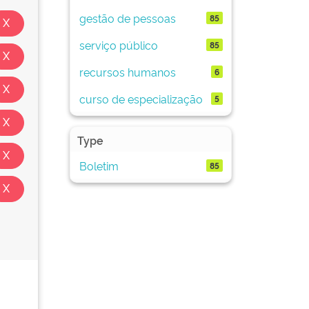
gestão de pessoas
85
serviço público
85
recursos humanos
6
curso de especialização
5
Type
Boletim
85