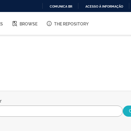
COMUNICA BR
ACESSO À INFORMAÇÃO
IR
PARA
ES
BROWSE
THE REPOSITORY
O
CONTEÚDO
r