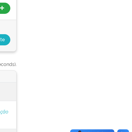
econds).
ação