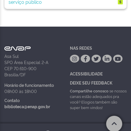
serviço público
5
NAS REDES
Asa Sul
SPO Área Especial 2-A
CEP 70.610-900
ACESSIBILIDADE
Brasília/DF
DEIXE SEU FEEDBACK
Horário de funcionamento
Compartilhe conosco
se nossos
08h00 às 18h00
canais estão adequados pra
Contato
você? Elogios também são
biblioteca@enap.gov.br
super bem vindos!