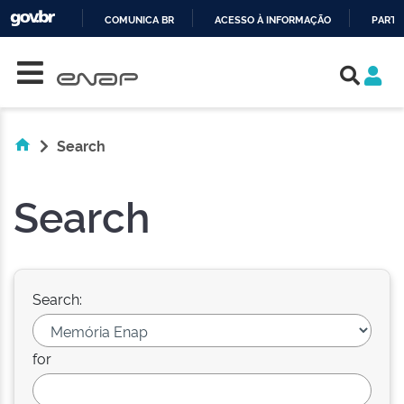
COMUNICA BR
ACESSO À INFORMAÇÃO
PARTI
Skip navigation
IR
PARA
O
CONTEÚDO
Search
Search
Search:
for