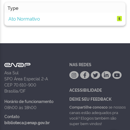
Type
Ato Normativo
5
NAS REDES
Asa Sul
SPO Área Especial 2-A
CEP 70.610-900
ACESSIBILIDADE
Brasília/DF
DEIXE SEU FEEDBACK
Horário de funcionamento
Compartilhe conosco
se nossos
08h00 às 18h00
canais estão adequados pra
Contato
você? Elogios também são
biblioteca@enap.gov.br
super bem vindos!