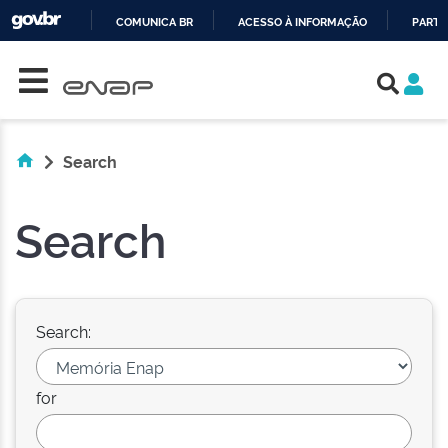
COMUNICA BR
ACESSO À INFORMAÇÃO
PARTI
Skip navigation
IR
PARA
O
CONTEÚDO
Search
Search
Search:
for