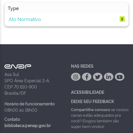
Type
Ato Normativo
5
NAS REDES
Asa Sul
SPO Área Especial 2-A
CEP 70.610-900
ACESSIBILIDADE
Brasília/DF
DEIXE SEU FEEDBACK
Horário de funcionamento
Compartilhe conosco
se nossos
08h00 às 18h00
canais estão adequados pra
Contato
você? Elogios também são
biblioteca@enap.gov.br
super bem vindos!