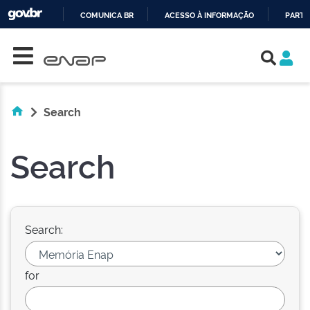
COMUNICA BR
ACESSO À INFORMAÇÃO
PARTI
Skip navigation
IR
PARA
O
CONTEÚDO
Search
Search
Search:
for