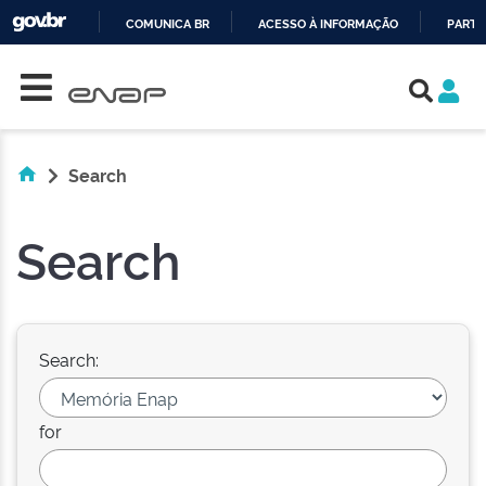
COMUNICA BR
ACESSO À INFORMAÇÃO
PARTI
Skip navigation
IR
PARA
O
CONTEÚDO
Search
Search
Search:
for