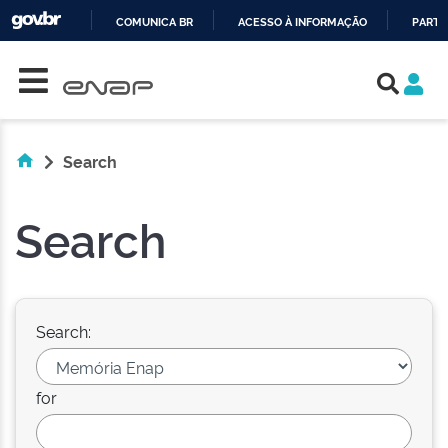
COMUNICA BR
ACESSO À INFORMAÇÃO
PARTI
Skip navigation
IR
PARA
O
CONTEÚDO
Search
Search
Search:
for