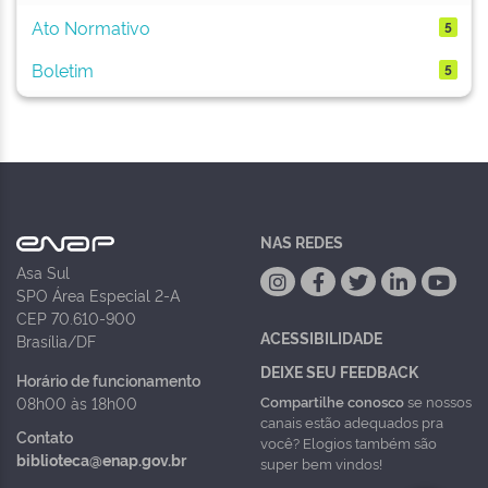
Ato Normativo
5
Boletim
5
NAS REDES
Asa Sul
SPO Área Especial 2-A
CEP 70.610-900
ACESSIBILIDADE
Brasília/DF
DEIXE SEU FEEDBACK
Horário de funcionamento
Compartilhe conosco
se nossos
08h00 às 18h00
canais estão adequados pra
Contato
você? Elogios também são
biblioteca@enap.gov.br
super bem vindos!