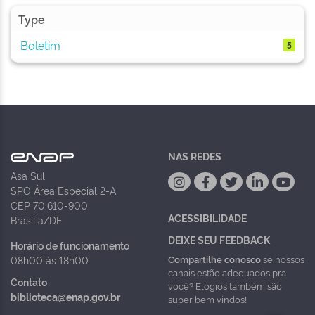
Type
Boletim
5
NAS REDES
Asa Sul
SPO Área Especial 2-A
CEP 70.610-900
ACESSIBILIDADE
Brasília/DF
DEIXE SEU FEEDBACK
Horário de funcionamento
Compartilhe conosco
se nossos
08h00 às 18h00
canais estão adequados pra
Contato
você? Elogios também são
biblioteca@enap.gov.br
super bem vindos!