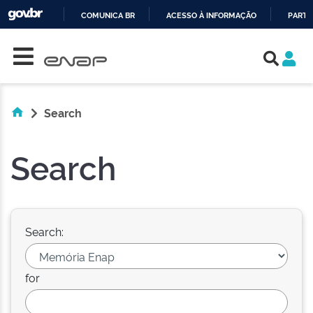
COMUNICA BR
ACESSO À INFORMAÇÃO
PARTI
Skip navigation
IR
PARA
O
CONTEÚDO
Search
Search
Search:
for