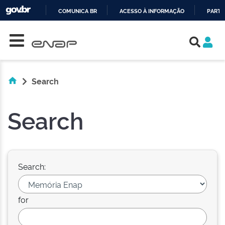
COMUNICA BR
ACESSO À INFORMAÇÃO
PARTI
Skip navigation
IR
PARA
O
CONTEÚDO
Search
Search
Search:
for